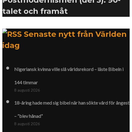
talet och framåt
Senaste nytt från Världen
idag
Nigeriansk kvinna ville slå världs­rekord – läste Bibeln i
144 timmar
8 augusti 2026
18-åring hade med sig bibel när han sökte vård för ångest
– ”blev hånad”
8 augusti 2026