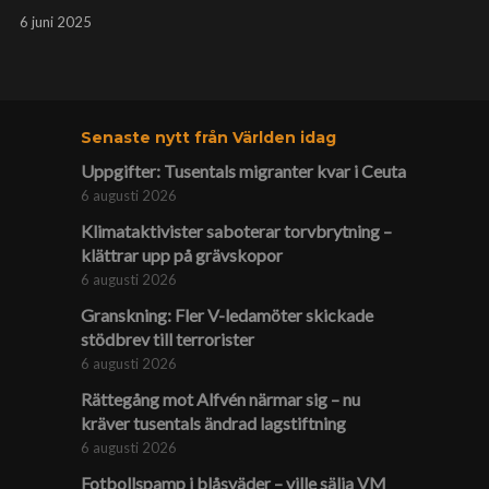
6 juni 2025
Senaste nytt från Världen idag
Uppgifter: Tusentals migranter kvar i Ceuta
6 augusti 2026
Klimat­aktivister saboterar torv­brytning –
klättrar upp på gräv­skopor
6 augusti 2026
Granskning: Fler V-ledamöter skickade
stödbrev till terrorister
6 augusti 2026
Rättegång mot Alfvén närmar sig – nu
kräver tusentals ändrad lagstiftning
6 augusti 2026
Fotbollspamp i blåsväder – ville sälja VM