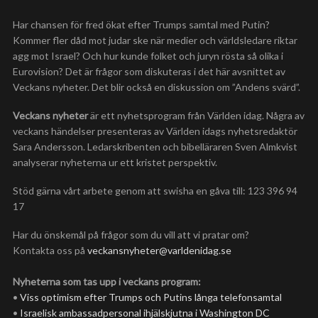
Har chansen för fred ökat efter Trumps samtal med Putin?
Kommer fler dåd mot judar ske när medier och världsledare riktar
agg mot Israel? Och hur kunde folket och juryn rösta så olika i
Eurovision? Det är frågor som diskuteras i det här avsnittet av
Veckans nyheter. Det blir också en diskussion om ”Andens svärd”.
Veckans nyheter
är ett nyhetsprogram från Världen idag. Några av
veckans händelser presenteras av Världen idags nyhetsredaktör
Sara Andersson. Ledarskribenten och bibelläraren Sven Almkvist
analyserar nyheterna ur ett kristet perspektiv.
Stöd gärna vårt arbete genom att swisha en gåva till: 123 396 94
17
Har du önskemål på frågor som du vill att vi pratar om?
Kontakta oss på
veckansnyheter@varldenidag.se
Nyheterna som tas upp i veckans program:
•
Viss optimism efter Trumps och Putins långa telefon­samtal
•
Israelisk ambassad­­personal ihjäl­skjutna i Washington DC