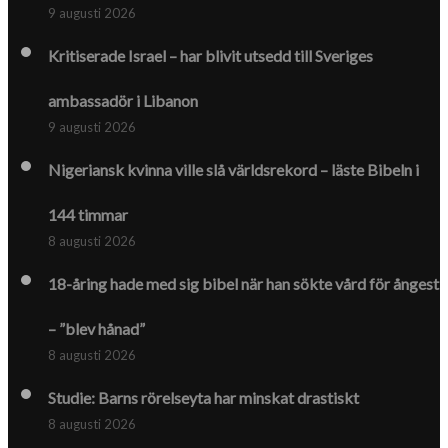
9 augusti 2026
Kritiserade Israel – har blivit utsedd till Sveriges
ambassadör i Libanon
9 augusti 2026
Nigeriansk kvinna ville slå världs­rekord – läste Bibeln i
144 timmar
8 augusti 2026
18-åring hade med sig bibel när han sökte vård för ångest
– ”blev hånad”
8 augusti 2026
Studie: Barns rörelseyta har minskat drastiskt
8 augusti 2026