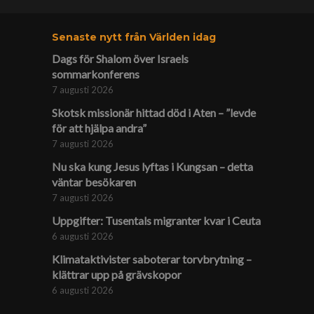
Senaste nytt från Världen idag
Dags för Shalom över Israels
sommarkonferens
7 augusti 2026
Skotsk missionär hittad död i Aten – ”levde
för att hjälpa andra”
7 augusti 2026
Nu ska kung Jesus lyftas i Kungsan – detta
väntar besökaren
7 augusti 2026
Uppgifter: Tusentals migranter kvar i Ceuta
6 augusti 2026
Klimat­aktivister saboterar torv­brytning –
klättrar upp på gräv­skopor
6 augusti 2026