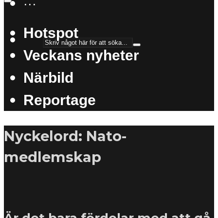
···
Hotspot
Veckans nyheter
Närbild
Reportage
Nyckelord: Nato-
medlemskap
Är det bara fördelar med att gå