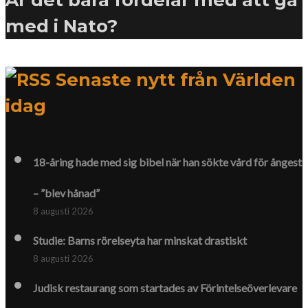
med i Nato?
Senaste nytt från Världen
idag
18-åring hade med sig bibel när han sökte vård för ångest
– ”blev hånad”
8 augusti 2026
Studie: Barns rörelseyta har minskat drastiskt
8 augusti 2026
Judisk restaurang som startades av Förintelse­överlevare