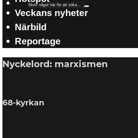
Veckans nyheter
Närbild
Reportage
Nyckelord: marxismen
68-kyrkan