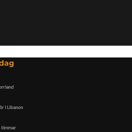
idag
orrland
ör i Libanon
44 timmar