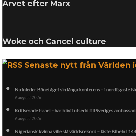
Arvet efter Marx
Woke och Cancel culture
Senaste nytt från Världen 
Nu inleder Bönetåget sin långa konferens – i nordligaste N
9 augusti 2026
Kritiserade Israel – har blivit utsedd till Sveriges ambassad
9 augusti 2026
Nigeriansk kvinna ville slå världs­rekord – läste Bibeln i 1