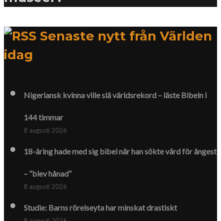
Senaste nytt från Världen
idag
Nigeriansk kvinna ville slå världs­rekord – läste Bibeln i
144 timmar
8 augusti 2026
18-åring hade med sig bibel när han sökte vård för ångest
– ”blev hånad”
8 augusti 2026
Studie: Barns rörelseyta har minskat drastiskt
8 augusti 2026