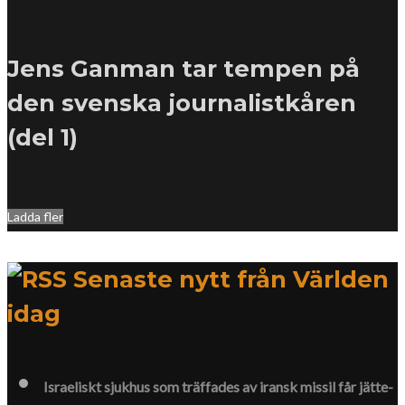
Jens Ganman tar tempen på
den svenska journalistkåren
(del 1)
Ladda fler
Senaste nytt från Världen
idag
Israeliskt sjukhus som träffades av iransk missil får jätte­