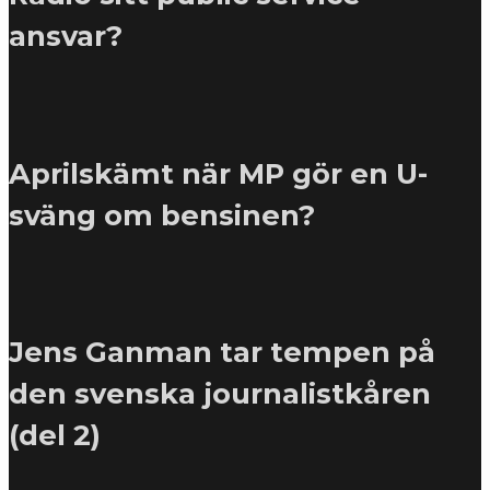
ansvar?
Aprilskämt när MP gör en U-
sväng om bensinen?
Jens Ganman tar tempen på
den svenska journalistkåren
(del 2)