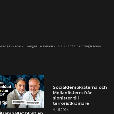
Sveriges Radio
Sveriges Television
SVT
UR
Utbildningsradion
Socialdemokraterna och
Mellanöstern: från
sionister till
terroristkramare
4 juli 2026
ilsamhället blivit en