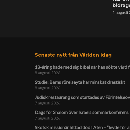
bidrag
1 augusti
Senaste nytt från Världen idag
18-åring hade med sig bibel när han sökte vård f
8 augusti 2026
Studie: Barns rörelseyta har minskat drastiskt
8 augusti 2026
Judisk restaurang som startades av Förintelse­öv
7 augusti 2026
Dags för Shalom över Israels sommarkonferens
7 augusti 2026
Skotsk missionär hittad död i Aten – ”levde för a