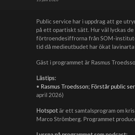
Public service har i uppdrag att ge utr
på ett opartiskt sätt. Hur väl lyckas d
förtroendesiffrorna från SOM-institute
tid då medieutbudet har ökat lavinarta
Gäst i programmet är Rasmus Troedsson
Lästips:
•
Rasmus Troedsson; Förstår public serv
april 2026)
Hotspot
är ett samtalsprogram om krist
Marco Strömberg. Programmet producer
Lyssna på programmet som podcast: