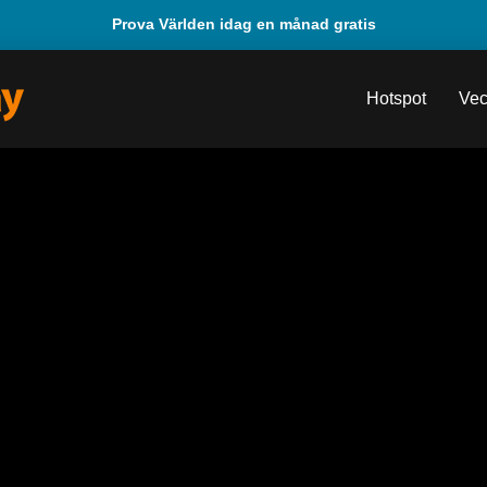
Prova Världen idag en månad gratis
Hotspot
Vec