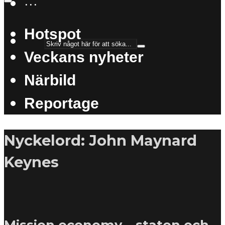
···
Hotspot
Veckans nyheter
Närbild
Reportage
Nyckelord: John Maynard
Keynes
Mission economy – staten och