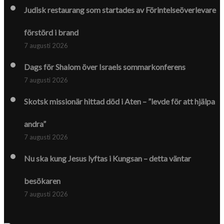
Judisk restaurang som startades av Förintelse­överlevare
förstörd i brand
7 augusti 2026
Dags för Shalom över Israels sommarkonferens
7 augusti 2026
Skotsk missionär hittad död i Aten – ”levde för att hjälpa
andra”
7 augusti 2026
Nu ska kung Jesus lyftas i Kungsan – detta väntar
besökaren
7 augusti 2026