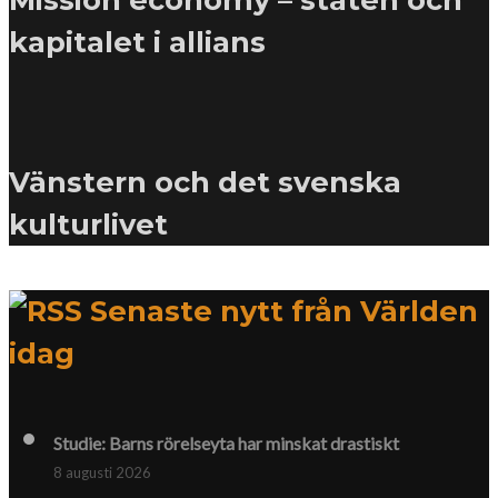
kapitalet i allians
Vänstern och det svenska
kulturlivet
Senaste nytt från Världen
idag
Studie: Barns rörelseyta har minskat drastiskt
8 augusti 2026