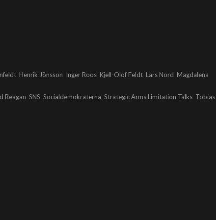
nfeldt
Henrik Jönsson
Inger Roos
Kjell-Olof Feldt
Lars Nord
Magdalena
d Reagan
SNS
Socialdemokraterna
Strategic Arms Limitation Talks
Tobias