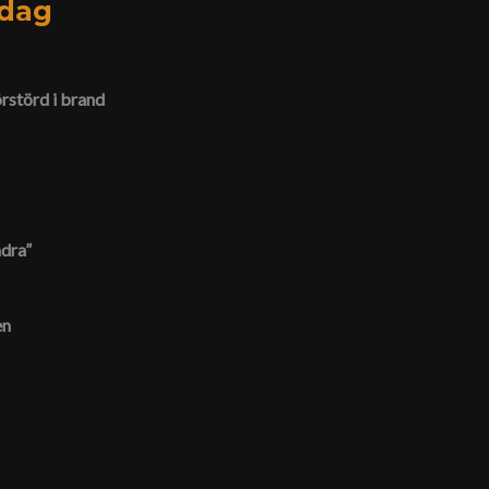
idag
örstörd i brand
ndra”
en