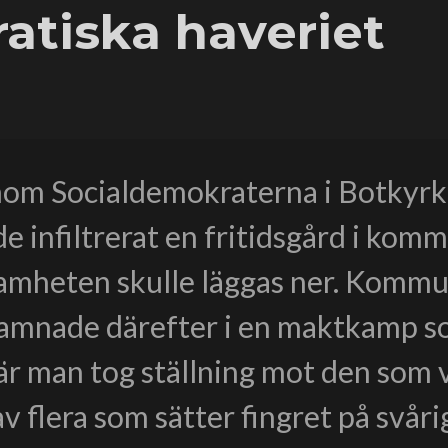
atiska haveriet
inom Socialdemokraterna i Botkyr
de infiltrerat en fritidsgård i ko
samheten skulle läggas ner. Komm
hamnade därefter i en maktkamp s
är man tog ställning mot den som vi
v flera som sätter fingret på svåri