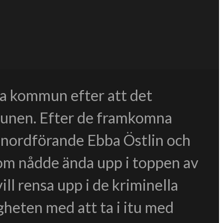
ka kommun efter att det
mmunen. Efter de framkomna
unordförande Ebba Östlin och
om nådde ända upp i toppen av
ll rensa upp i de kriminella
gheten med att ta i itu med