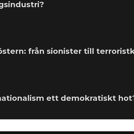
agsindustri?
ern: från sionister till terroris
 nationalism ett demokratiskt hot