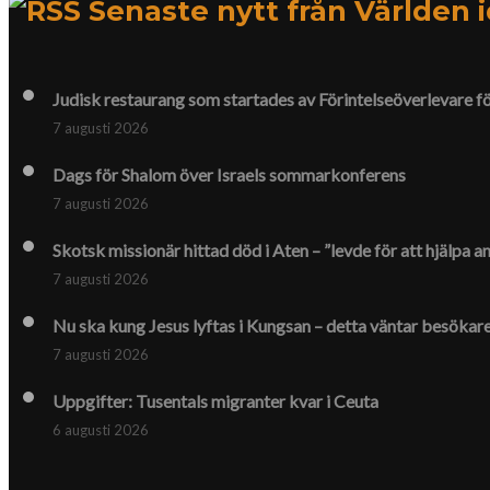
Senaste nytt från Världen 
Judisk restaurang som startades av Förintelse­överlevare f
7 augusti 2026
Dags för Shalom över Israels sommarkonferens
7 augusti 2026
Skotsk missionär hittad död i Aten – ”levde för att hjälpa a
7 augusti 2026
Nu ska kung Jesus lyftas i Kungsan – detta väntar besökar
7 augusti 2026
Uppgifter: Tusentals migranter kvar i Ceuta
6 augusti 2026