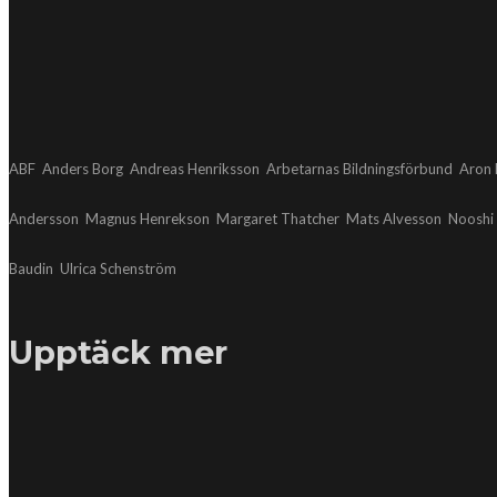
ABF
Anders Borg
Andreas Henriksson
Arbetarnas Bildningsförbund
Aron 
Andersson
Magnus Henrekson
Margaret Thatcher
Mats Alvesson
Nooshi
Baudin
Ulrica Schenström
Upptäck mer