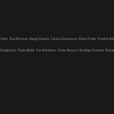
Etzler
Åsa Romson
Bengt Dennis
Carina Gunnarson
Ebba Östlin
Fredrik Rei
 Dadgostar
Paula Bieler
Per Brinkemo
Peter Benson
Rodrigo Duterte
Ronal