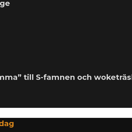
ige
imma” till S-famnen och woketrä
idag