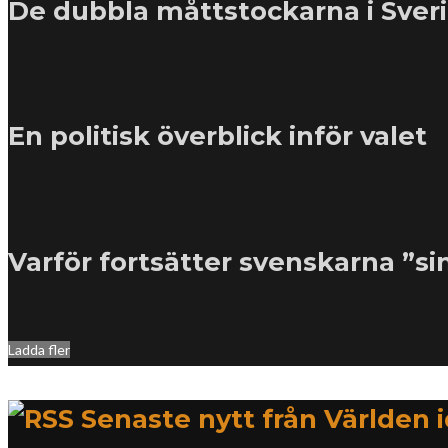
De dubbla måttstockarna i Sver
En politisk överblick inför valet
Varför fortsätter svenskarna ”s
Ladda fler
Senaste nytt från Världen 