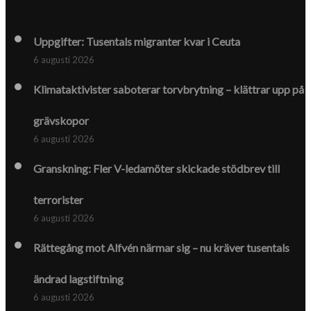
Uppgifter: Tusentals migranter kvar i Ceuta
6 augusti 2026
Klimat­aktivister saboterar torv­brytning – klättrar upp på
gräv­skopor
6 augusti 2026
Granskning: Fler V-ledamöter skickade stödbrev till
terrorister
6 augusti 2026
Rättegång mot Alfvén närmar sig – nu kräver tusentals
ändrad lagstiftning
6 augusti 2026