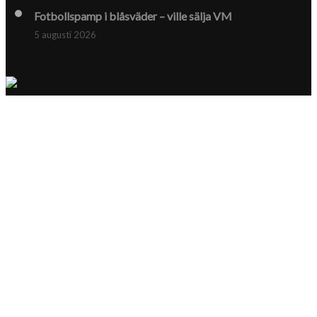
Fotbollspamp i blåsväder – ville sälja VM
5 augusti 2026