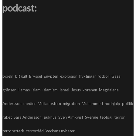
podcast:
bibeln
blågult
Bryssel
Egypten
explosion
flyktingar
fotboll
Gaza
gränser
Hamas
islam
islamism
Israel
Jesus
koranen
Magdalena
Andersson
medier
Mellanöstern
migration
Muhammed
nödhjälp
politik
raket
Sara Andersson
sjukhus
Sven Almkvist
Sverige
teologi
terror
terrorattack
terrordåd
Veckans nyheter