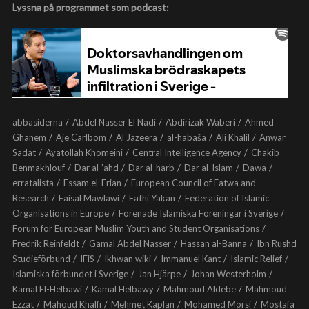
Lyssna på programmet som podcast:
abbasiderna
Abdel Nasser El Nadi
Abdirizak Waberi
Ahmed
Ghanem
Aje Carlbom
Al Jazeera
al-habaša
Ali Khalil
Anwar
Sadat
Ayatollah Khomeini
Central Intelligence Agency
Chakib
Benmakhlouf
Dar al-’ahd
Dar al-harb
Dar al-Islam
Dawa
erratalista
Essam el-Erian
European Council of Fatwa and
Research
Faisal Mawlawi
Fathi Yakan
Federation of Islamic
Organisations in Europe
Förenade Islamiska Föreningar i Sverige
Forum for European Muslim Youth and Student Organisations
Fredrik Reinfeldt
Gamal Abdel Nasser
Hassan al-Banna
Ibn Rushd
Studieförbund
IFiS
Ikhwan wiki
Immanuel Kant
Islamic Relief
Islamiska förbundet i Sverige
Jan Hjärpe
Johan Westerholm
Kamal El-Helbawi
Kamal Helbawy
Mahmoud Aldebe
Mahmoud
Ezzat
Mahoud Khalfi
Mehmet Kaplan
Mohamed Morsi
Mostafa