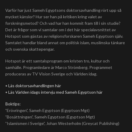
Varför har just Sameh Egyptsons doktorsavhandling rört upp så
mycket känslor? Hur ser han på kritiken kring valet av
forskningsmetod? Och vad har han kommit fram till i sin studie?
Det är frågor som vi samtalar om i det här specialavsnittet av
Hotspot som gästas av religionsforskaren Sameh Egyptson själv.
Samtalet handlar bland annat om politisk islam, muslimska tänkare
och svenska skattepengar.
Hotspot är ett samtalsprogram om kristen tro, kultur och
samhälle. Programledare är Marco Strömberg. Programmet
produceras av TV Vision Sverige och Världen idag.
•
Läs doktorsavhandlingen här
•
Läs Världen idags intervju med Sameh Egyptson här
Boktips:
”Erövringen”, Sameh Egyptson (Egyptson Mgt)
”Bosättningen”, Sameh Egyptson (Egyptson Mgt)
”Islamismen i Sverige”, Johan Westerholm (Greycat Publishing)