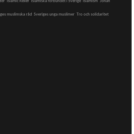
ter
Islamic Relief
Islamiska förbundet i Sverige
islamism
Johan
iges muslimska råd
Sveriges unga muslimer
Tro och solidaritet