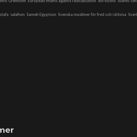
enric Grenholm
European imams against radicalization
Ibn Rushd
Islamic cen
tafa
salafism
Sameh Egyptson
Svenska muslimer för fred och rättvisa
Sver
imer