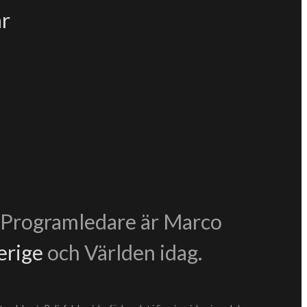
är
. Programledare är Marco
erige
och Världen idag.