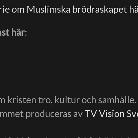
rie om Muslimska brödraskapet h
st här
:
 kristen tro, kultur och samhälle
ammet produceras av
TV Vision Sv