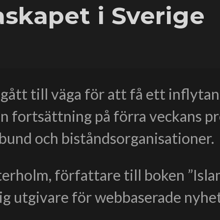
skapet i Sverige
t till väga för att få ett inflytan
en fortsättning på förra veckans 
örbund och biståndsorganisationer.
rholm, författare till boken ”Isl
ig utgivare för webbaserade nyhe