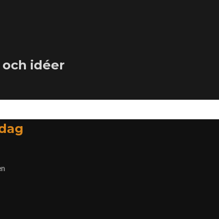
 och idéer
idag
en