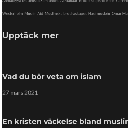
Ahmadiyya Muslimska Samfundet
Al Manaar
Broderskapsrörelsen
Carl-H
Westerholm
Muslim Aid
Muslimska brödraskapet
Nasirmoskén
Omar Mus
Upptäck mer
Vad du bör veta om islam
27 mars 2021
En kristen väckelse bland musl