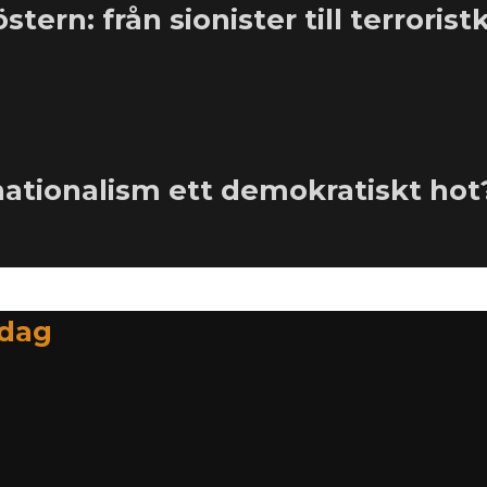
ern: från sionister till terroris
 nationalism ett demokratiskt hot
idag