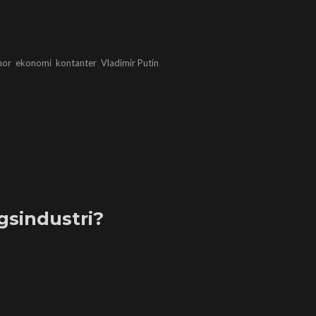
nor
ekonomi
kontanter
Vladimir Putin
agsindustri?