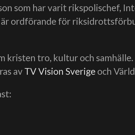
on som har varit rikspolischef, In
g är ordförande för riksidrottsför
 kristen tro, kultur och samhälle
ras av
TV Vision Sverige
och Värld
st: