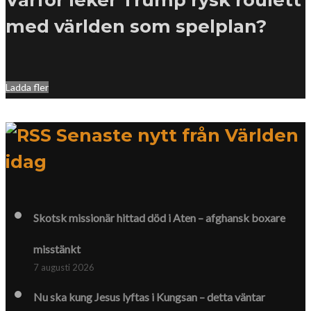
med världen som spelplan?
Ladda fler
Senaste nytt från Världen
idag
Skotsk missionär hittad död i Aten – afghansk boxare
misstänkt
7 augusti 2026
Nu ska kung Jesus lyftas i Kungsan – detta väntar