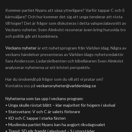
Kommer partiet Nyans att växa ytterligare? Varför tappar C och S
kärnväljare? Och hur kommer det sig att unga tenderar att rösta
till höger? Det är frågor som diskuteras i detta valspecialavsnitt av
Veckans nyheter. Sven Almkvist resonerar även kring huruvida tro
och politik går att kombinera.
Veckans nyheter
är ett nyhetsprogram från Världen idag. Några av
veckans händelser presenteras av Världen idags nyhetsredaktör
Sara Andersson. Ledarskribenten och bibelläraren Sven Almkvist
analyserar nyheterna ur ett kristet perspektiv.
Har du önskemål på frågor som du vill att vi pratar om?
Kontakta oss på
veckansnyheter@varldenidag.se
Nyheterna som tas upp i veckans program:
•
Unga skulle röstat blått – klar majoritet för högern i skolval
•
Statsvetare: V och C är valets förlorare
•
KD och C tappar i starka fästen
•
Muslimska partiet Nyans kan ha avgjort riksdagsvalet
•
Trend: SD går framåt i glesbygd – S i storstäder