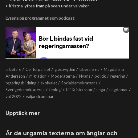
•
Kristna lyftes fram på scen under valvakor
Lyssna på programmet som podcast:
arbetare
Centerpartiet
glesbygden
Liberalerna
Magdalena
Andersson
migration
Moderaterna
Nyans
politik
regering
regeringsbildning
skolvalet
Socialdemokraterna
Sverigedemokraterna
teologi
Ulf Kristersson
unga
ungdomar
val 2022
väljarströmmar
Upptäck mer
Är de urgamla texterna om änglar och