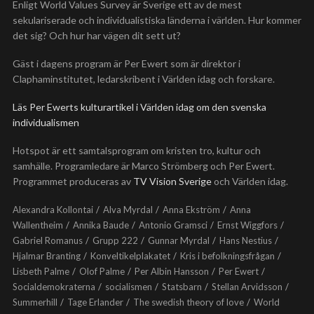
Enligt World Values Survey är Sverige ett av de mest
sekulariserade och individualistiska länderna i världen. Hur kommer
det sig? Och hur har vägen dit sett ut?
Gäst i dagens program är Per Ewert som är direktor i
Claphaminstitutet, ledarskribent i Världen idag och forskare.
Läs Per Ewerts kulturartikel i Världen idag om den svenska
individualismen
Hotspot är ett samtalsprogram om kristen tro, kultur och
samhälle. Programledare är Marco Strömberg och Per Ewert.
Programmet produceras av
TV Vision Sverige
och Världen idag.
Alexandra Kollontai
Alva Myrdal
Anna Ekström
Anna
Wallentheim
Annika Baude
Antonio Gramsci
Ernst Wiggfors
Gabriel Romanus
Grupp 222
Gunnar Myrdal
Hans Nestius
Hjalmar Branting
Konveltikelplakatet
Kris i befolkningsfrågan
Lisbeth Palme
Olof Palme
Per Albin Hansson
Per Ewert
Socialdemokraterna
socialismen
Statsbarn
Stellan Arvidsson
Summerhill
Tage Erlander
The swedish theory of love
World