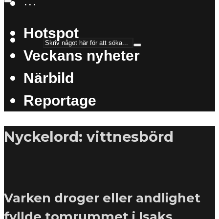
···
Hotspot
Veckans nyheter
Närbild
Reportage
Nyckelord: vittnesbörd
Varken droger eller andlighet
fyllde tomrummet i Isaks