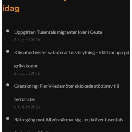
idag
Uppgifter: Tusentals migranter kvar i Ceuta
6 augusti 2026
Klimat­aktivister saboterar torv­brytning – klättrar upp på
gräv­skopor
6 augusti 2026
Granskning: Fler V-ledamöter skickade stödbrev till
terrorister
6 augusti 2026
Rättegång mot Alfvén närmar sig – nu kräver tusentals