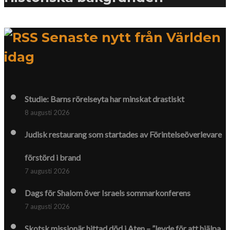
Senaste nytt från Världen
idag
Studie: Barns rörelseyta har minskat drastiskt
8 augusti 2026
Judisk restaurang som startades av Förintelse­överlevare
förstörd i brand
7 augusti 2026
Dags för Shalom över Israels sommarkonferens
7 augusti 2026
Skotsk missionär hittad död i Aten – ”levde för att hjälpa