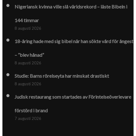
Nigeriansk kvinna ville slå världs­rekord – läste Bibeln i
144 timmar
8 augusti 2026
18-åring hade med sig bibel när han sökte vård för ångest
– ”blev hånad”
8 augusti 2026
Studie: Barns rörelseyta har minskat drastiskt
8 augusti 2026
Judisk restaurang som startades av Förintelse­överlevare
förstörd i brand
7 augusti 2026