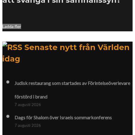
Ladda fler
Senaste nytt från Världen
idag
Judisk restaurang som startades av Förintelse­överlevare
förstörd i brand
7 augusti 2026
Dags för Shalom över Israels sommarkonferens
7 augusti 2026