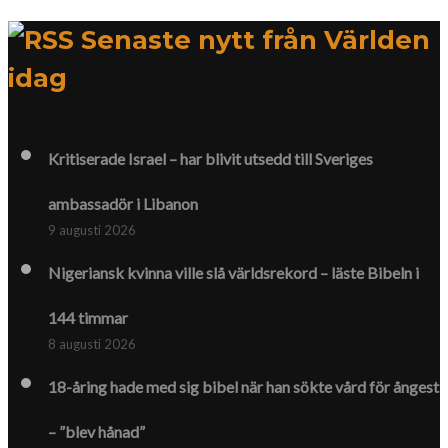
Senaste nytt från Världen
idag
Kritiserade Israel – har blivit utsedd till Sveriges
ambassadör i Libanon
9 augusti 2026
Nigeriansk kvinna ville slå världs­rekord – läste Bibeln i
144 timmar
8 augusti 2026
18-åring hade med sig bibel när han sökte vård för ångest
– ”blev hånad”