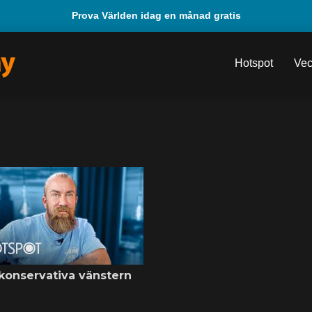
Prova Världen idag en månad gratis
Hotspot
Vec
konservativa vänstern