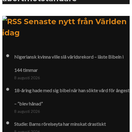
Senaste nytt från Världen
idag
Nigeriansk kvinna ville slå världs­rekord – läste Bibeln i
144 timmar
8 augusti 2026
18-åring hade med sig bibel när han sökte vård för ångest
– ”blev hånad”
8 augusti 2026
Studie: Barns rörelseyta har minskat drastiskt
8 augusti 2026