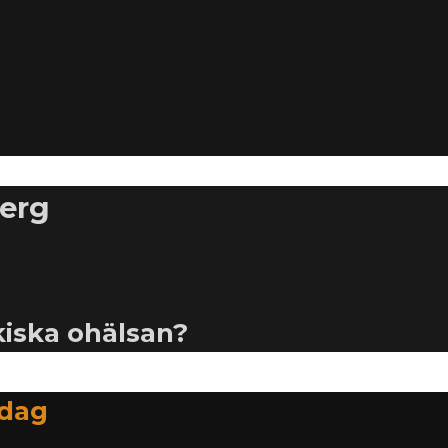
berg
kiska ohälsan?
idag