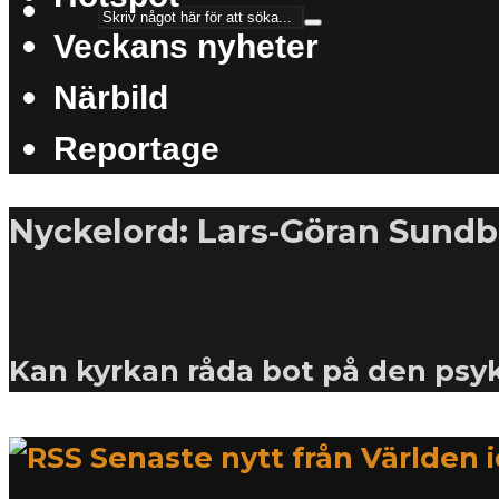
Veckans nyheter
Närbild
Reportage
Nyckelord: Lars-Göran Sund
Kan kyrkan råda bot på den psy
Senaste nytt från Världen 