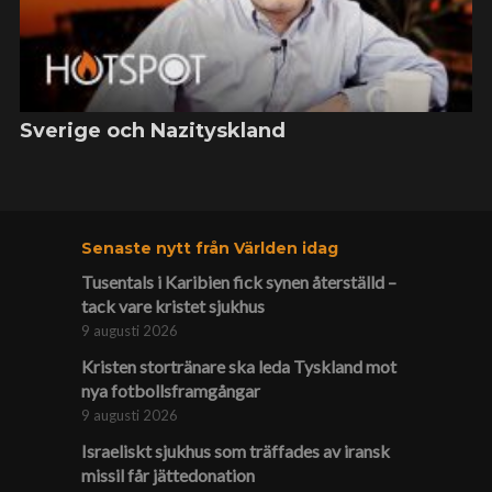
Sverige och Nazityskland
Senaste nytt från Världen idag
Tusentals i Karibien fick synen återställd –
tack vare kristet sjukhus
9 augusti 2026
Kristen stortränare ska leda Tyskland mot
nya fotbolls­­framgångar
9 augusti 2026
Israeliskt sjukhus som träffades av iransk
missil får jätte­donation