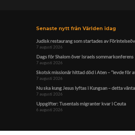
Senaste nytt från Världen idag
Judisk restaurang som startades av Förintelse­öv
7 augusti 2026
Dags för Shalom över Israels sommarkonferens
7 augusti 2026
Skotsk missionär hittad död i Aten – ”levde för a
7 augusti 2026
Nu ska kung Jesus lyftas i Kungsan – detta vänt
7 augusti 2026
Uppgifter: Tusentals migranter kvar i Ceuta
6 augusti 2026