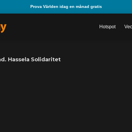
Prova Världen idag en månad gratis
Hotspot
Vec
d. Hassela Solidaritet