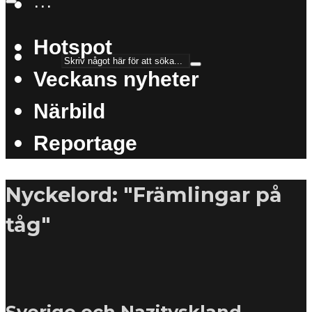
···
Hotspot
Veckans nyheter
Närbild
Reportage
Nyckelord: "Främlingar på
tåg"
Sverige och Nazityskland