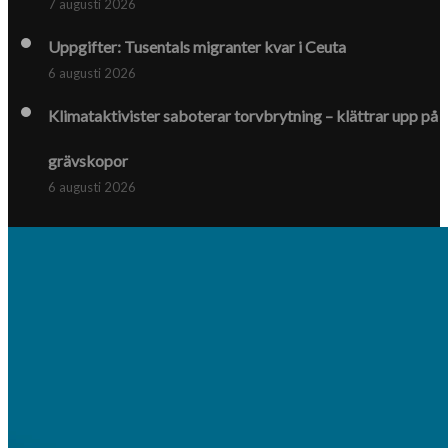
7 augusti 2026
Uppgifter: Tusentals migranter kvar i Ceuta
6 augusti 2026
Klimat­aktivister saboterar torv­brytning – klättrar upp på
gräv­skopor
6 augusti 2026