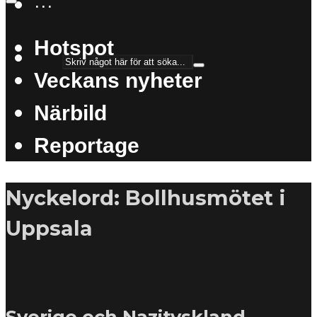
···
Hotspot
Veckans nyheter
Närbild
Reportage
Nyckelord: Bollhusmötet i
Uppsala
Sverige och Nazityskland