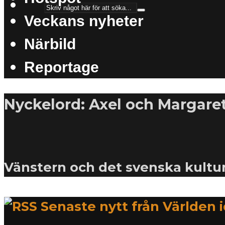
Veckans nyheter
Närbild
Reportage
Nyckelord: Axel och Margaret
Vänstern och det svenska kultur
Senaste nytt från Världen 