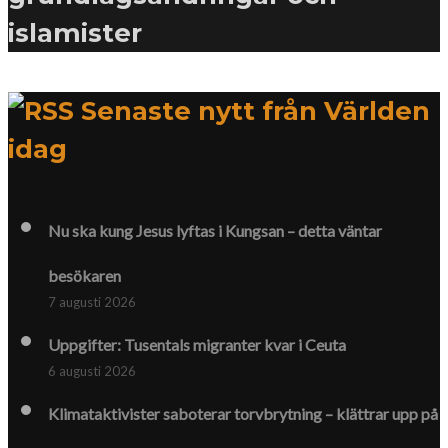
islamister
Senaste nytt från Världen
idag
Nu ska kung Jesus lyftas i Kungsan – detta väntar
besökaren
7 augusti 2026
Uppgifter: Tusentals migranter kvar i Ceuta
6 augusti 2026
Klimat­aktivister saboterar torv­brytning – klättrar upp på