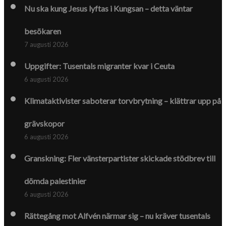
Nu ska kung Jesus lyftas i Kungsan – detta väntar
besökaren
7 augusti 2026
Uppgifter: Tusentals migranter kvar i Ceuta
6 augusti 2026
Klimat­aktivister saboterar torv­brytning – klättrar upp på
gräv­skopor
6 augusti 2026
Granskning: Fler vänsterpartister skickade stödbrev till
dömda palestinier
6 augusti 2026
Rättegång mot Alfvén närmar sig – nu kräver tusentals