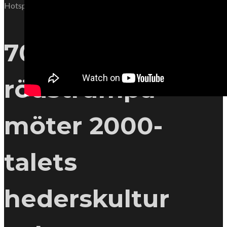
Hotspot
70-talets
rödstrumpa
möter 2000-
talets
hederskultur