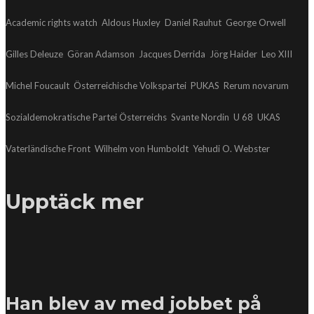
Academic rights watch
Aldous Huxley
Daniel Rauhut
George Orwell
Gilles Deleuze
Göran Adamson
Jacques Derrida
Jörg Haider
Leo XIII
Michel Foucault
Österreichische Volkspartei
PUKAS
Rerum novarum
Sozialdemokratische Partei Österreichs
Svante Nordin
U 68
UKAS
Vaterländische Front
Wilhelm von Humboldt
Yehudi O. Webster
Upptäck mer
Han blev av med jobbet på