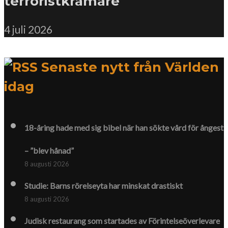
terroristkramare
4 juli 2026
Senaste nytt från Världen
idag
18-åring hade med sig bibel när han sökte vård för ångest
– ”blev hånad”
8 augusti 2026
Studie: Barns rörelseyta har minskat drastiskt
8 augusti 2026
Judisk restaurang som startades av Förintelse­överlevare