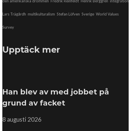
den amerikanska drömmen
Fredrik Reinfeldt
Henrik Berggren
integration
Lars Trägårdh
multikulturalism
Stefan Löfven
Sverige
World Values
Survey
Upptäck mer
Han blev av med jobbet på
grund av facket
8 augusti 2026