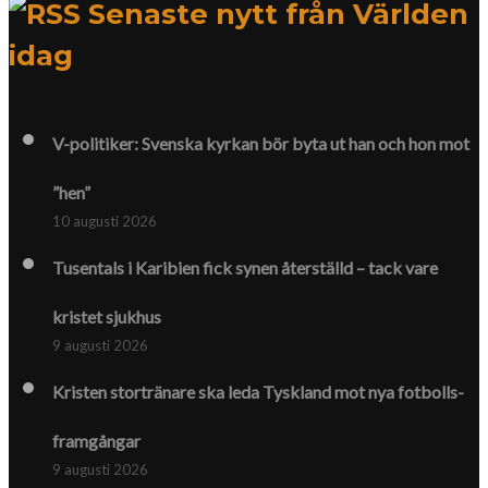
Senaste nytt från Världen
idag
V-politiker: Svenska kyrkan bör byta ut han och hon mot
”hen”
10 augusti 2026
Tusentals i Karibien fick synen återställd – tack vare
kristet sjukhus
9 augusti 2026
Kristen stortränare ska leda Tyskland mot nya fotbolls­­
framgångar
9 augusti 2026