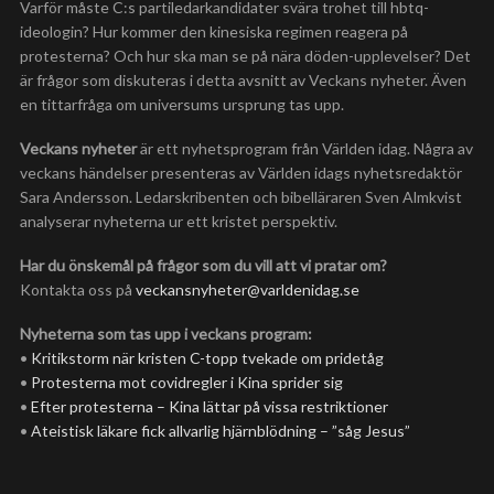
Varför måste C:s partiledarkandidater svära trohet till hbtq-
ideologin? Hur kommer den kinesiska regimen reagera på
protesterna? Och hur ska man se på nära döden-upplevelser? Det
är frågor som diskuteras i detta avsnitt av Veckans nyheter. Även
en tittarfråga om universums ursprung tas upp.
Veckans nyheter
är ett nyhetsprogram från Världen idag. Några av
veckans händelser presenteras av Världen idags nyhetsredaktör
Sara Andersson. Ledarskribenten och bibelläraren Sven Almkvist
analyserar nyheterna ur ett kristet perspektiv.
Har du önskemål på frågor som du vill att vi pratar om?
Kontakta oss på
veckansnyheter@varldenidag.se
Nyheterna som tas upp i veckans program:
•
Kritikstorm när kristen C-topp tvekade om pridetåg
•
Protesterna mot covidregler i Kina sprider sig
•
Efter protesterna – Kina lättar på vissa restriktioner
•
Ateistisk läkare fick allvarlig hjärnblödning – ”såg Jesus”