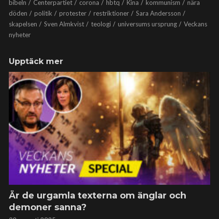
bibeln
Centerpartiet
corona
hbtq
Kina
kommunism
nära
döden
politik
protester
restriktioner
Sara Andersson
skapelsen
Sven Almkvist
teologi
universums ursprung
Veckans
nyheter
Upptäck mer
Är de urgamla texterna om änglar och
demoner sanna?