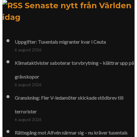
Senaste nytt från Världen
idag
Uppgifter: Tusentals migranter kvar i Ceuta
6 augusti 2026
Klimat­aktivister saboterar torv­brytning – klättrar upp på
gräv­skopor
6 augusti 2026
Granskning: Fler V-ledamöter skickade stödbrev till
terrorister
6 augusti 2026
Rättegång mot Alfvén närmar sig – nu kräver tusentals