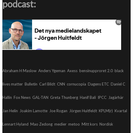
podcast:
Abraham H Maslow
Anders Ygeman
Axess
bensinupproret 2.0
black
lives matter
Bulletin
Carl Bildt
CNN
cornucopia
Dagens ETC
Daniel C
Hallin
Fox News
GAL-TAN
Greta Thunberg
Hanif Bali
IPCC
Jagärhär
Jan Helin
Joakim Lamotte
Joe Rogan
Jörgen Huitfeldt
KPLM(r)
Kvartal
Lennart Hyland
Mao Zedong
medier
metoo
Mitt kors
Nordisk