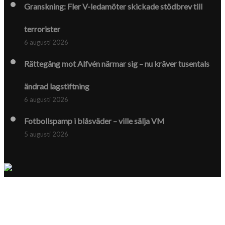
Granskning: Fler V-ledamöter skickade stödbrev till
terrorister
6 augusti 2026
Rättegång mot Alfvén närmar sig – nu kräver tusentals
ändrad lagstiftning
6 augusti 2026
Fotbollspamp i blåsväder – ville sälja VM
5 augusti 2026