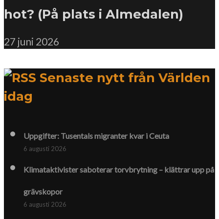
hot? (På plats i Almedalen)
27 juni 2026
Senaste nytt från Världen
idag
Uppgifter: Tusentals migranter kvar i Ceuta
6 augusti 2026
Klimat­aktivister saboterar torv­brytning – klättrar upp på
gräv­skopor
6 augusti 2026