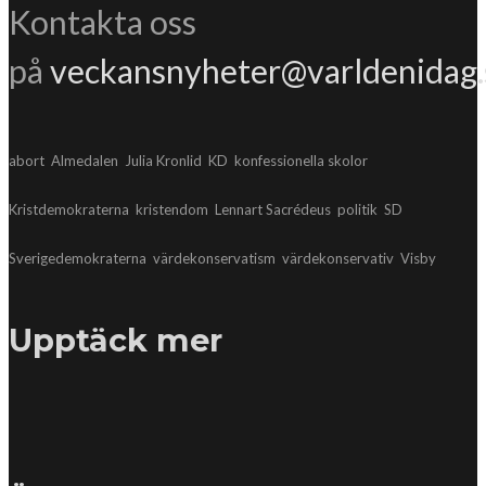
Kontakta oss
på
veckansnyheter@varldenidag.
abort
Almedalen
Julia Kronlid
KD
konfessionella skolor
Kristdemokraterna
kristendom
Lennart Sacrédeus
politik
SD
Sverigedemokraterna
värdekonservatism
värdekonservativ
Visby
Upptäck mer