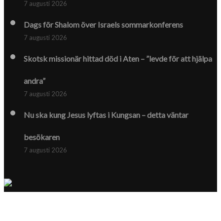
7 augusti 2026
Dags för Shalom över Israels sommarkonferens
7 augusti 2026
Skotsk missionär hittad död i Aten – ”levde för att hjälpa
andra”
7 augusti 2026
Nu ska kung Jesus lyftas i Kungsan – detta väntar
besökaren
7 augusti 2026