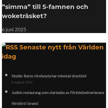
”simma” till S-famnen och
woketräsket?
6 juni 2025
Senaste nytt från Världen
idag
Studie: Barns rörelseyta har minskat drastiskt
8 augusti 2026
Judisk restaurang som startades av Förintelse­överlevare
förstörd i brand