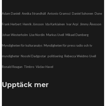
Adam Danieli
Annika Strandhäll
Antonio Gramsci
Daniel Suhonen
Dune
Frank Herbert
Henrik Jönsson
Ida Karkiainen
Ivar Arpi
Jimmy Åkesson
Johan Westerholm
Lise Nordin
Markus Uvell
Mikael Damberg
Myndigheten för kulturanalys
Myndigheten för press radio och tv
myndigheter
Nooshi Dadgostar
politisering
Rebecca Weidmo Uvell
Ronald Reagan
Timbro
Václav Havel
Upptäck mer