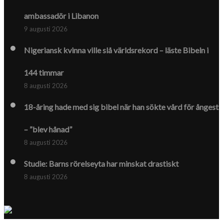
ambassadör i Libanon
9 augusti 2026
Nigeriansk kvinna ville slå världs­rekord – läste Bibeln i
144 timmar
8 augusti 2026
18-åring hade med sig bibel när han sökte vård för ångest
– ”blev hånad”
8 augusti 2026
Studie: Barns rörelseyta har minskat drastiskt
8 augusti 2026