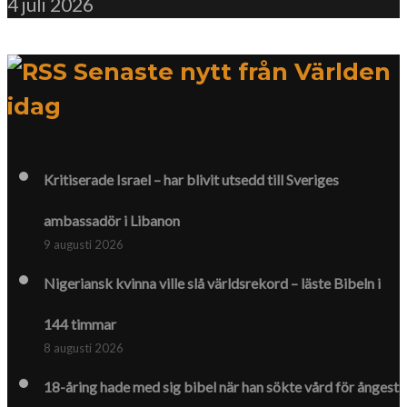
4 juli 2026
Senaste nytt från Världen
idag
Kritiserade Israel – har blivit utsedd till Sveriges
ambassadör i Libanon
9 augusti 2026
Nigeriansk kvinna ville slå världs­rekord – läste Bibeln i
144 timmar
8 augusti 2026
18-åring hade med sig bibel när han sökte vård för ångest