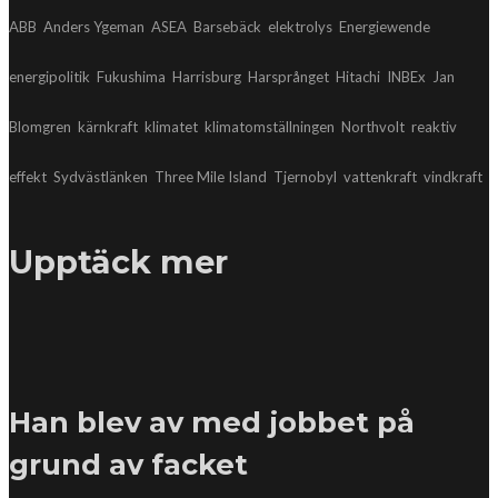
ABB
Anders Ygeman
ASEA
Barsebäck
elektrolys
Energiewende
energipolitik
Fukushima
Harrisburg
Harsprånget
Hitachi
INBEx
Jan
Blomgren
kärnkraft
klimatet
klimatomställningen
Northvolt
reaktiv
effekt
Sydvästlänken
Three Mile Island
Tjernobyl
vattenkraft
vindkraft
Upptäck mer
Han blev av med jobbet på
grund av facket