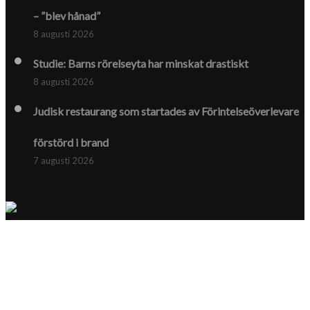
– ”blev hånad”
8 augusti 2026
Studie: Barns rörelseyta har minskat drastiskt
8 augusti 2026
Judisk restaurang som startades av Förintelse­överlevare
förstörd i brand
7 augusti 2026