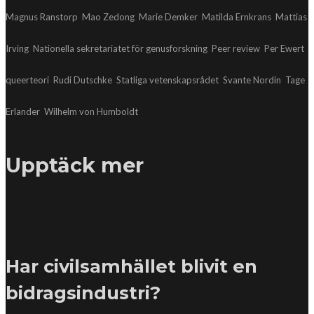
Magnus Ranstorp
Mao Zedong
Marie Demker
Matilda Ernkrans
Mattias
Irving
Nationella sekretariatet för genusforskning
Peer review
Per Ewert
queerteori
Rudi Dutschke
Statliga vetenskapsrådet
Svante Nordin
Tage
Erlander
Wilhelm von Humboldt
Upptäck mer
Har civilsamhället blivit en
bidragsindustri?