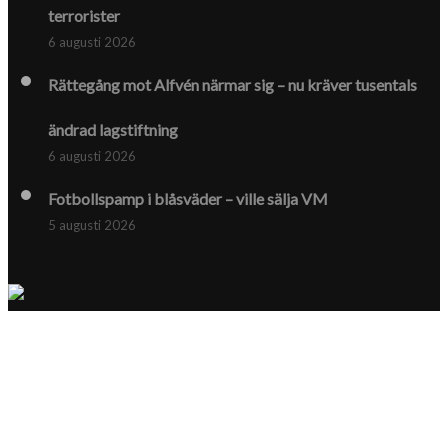
terrorister
6 augusti 2026
Rättegång mot Alfvén närmar sig – nu kräver tusentals
ändrad lagstiftning
6 augusti 2026
Fotbollspamp i blåsväder – ville sälja VM
5 augusti 2026