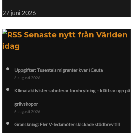
27 juni 2026
Senaste nytt från Världen
idag
Uppgifter: Tusentals migranter kvar i Ceuta
6 augusti 2026
Klimat­aktivister saboterar torv­brytning – klättrar upp på
gräv­skopor
6 augusti 2026
Granskning: Fler V-ledamöter skickade stödbrev till