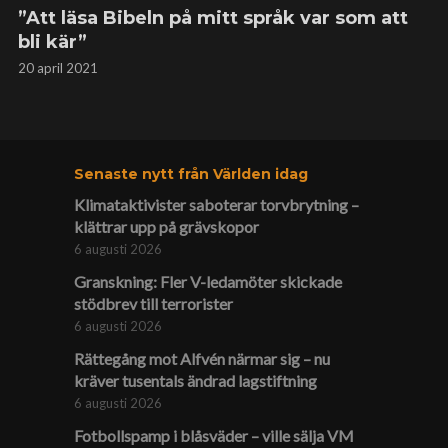
”Att läsa Bibeln på mitt språk var som att
bli kär”
20 april 2021
Senaste nytt från Världen idag
Klimat­aktivister saboterar torv­brytning –
klättrar upp på gräv­skopor
6 augusti 2026
Granskning: Fler V-ledamöter skickade
stödbrev till terrorister
6 augusti 2026
Rättegång mot Alfvén närmar sig – nu
kräver tusentals ändrad lagstiftning
6 augusti 2026
Fotbollspamp i blåsväder – ville sälja VM