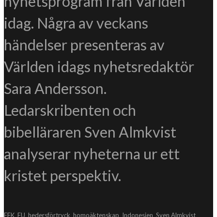
nyhetsprogram från Världen
idag. Några av veckans
händelser presenteras av
Världen idags nyhetsredaktör
Sara Andersson.
Ledarskribenten och
bibelläraren Sven Almkvist
analyserar nyheterna ur ett
kristet perspektiv.
EFK
EU
hedersförtryck
homoäktenskap
Indonesien
Sven Almkvist