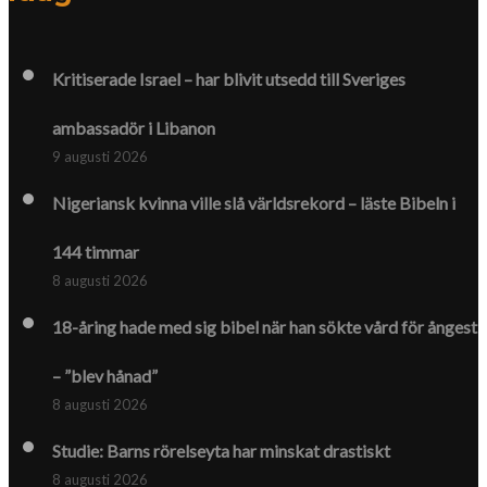
Kritiserade Israel – har blivit utsedd till Sveriges
ambassadör i Libanon
9 augusti 2026
Nigeriansk kvinna ville slå världs­rekord – läste Bibeln i
144 timmar
8 augusti 2026
18-åring hade med sig bibel när han sökte vård för ångest
– ”blev hånad”
8 augusti 2026
Studie: Barns rörelseyta har minskat drastiskt
8 augusti 2026