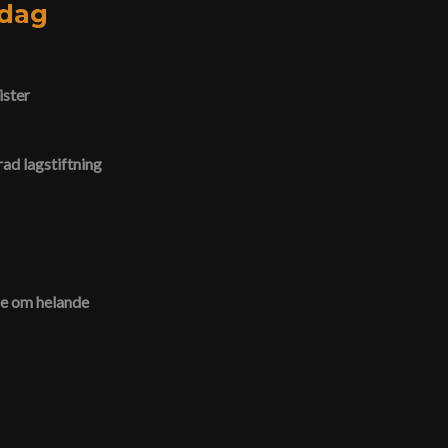
idag
ister
ad lagstiftning
de om helande