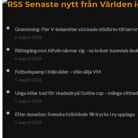
Senaste nytt från Världen 
Granskning: Fler V-ledamöter skickade stödbrev till terror
6 augusti 2026
Rättegång mot Alfvén närmar sig – nu kräver tusentals ändr
6 augusti 2026
Fotbollspamp i blåsväder – ville sälja VM
5 augusti 2026
Unga killar bad för skadade på Gothia cup – många vittna
5 augusti 2026
Efter donation: Svenska folkbibeln 98 trycks i ny upplaga
5 augusti 2026