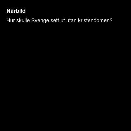
Prova Världen idag en månad gratis
Hotspot
Veckans nyheter
Närbild
Reportage
···
Hotspot