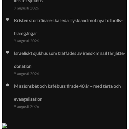
kristet sjukhus
9 augusti 2026
Kristen stortränare ska leda Tyskland mot nya fotbolls­­
framgångar
9 augusti 2026
Israeliskt sjukhus som träffades av iransk missil får jätte­
donation
9 augusti 2026
Missionsbåt och kafébuss firade 40 år – med tårta och
evangelisation
9 augusti 2026